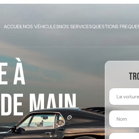
ACCUEIL
NOS VÉHICULES
NOS SERVICES
QUESTIONS FREQUE
E À
Tro
 DE MAIN