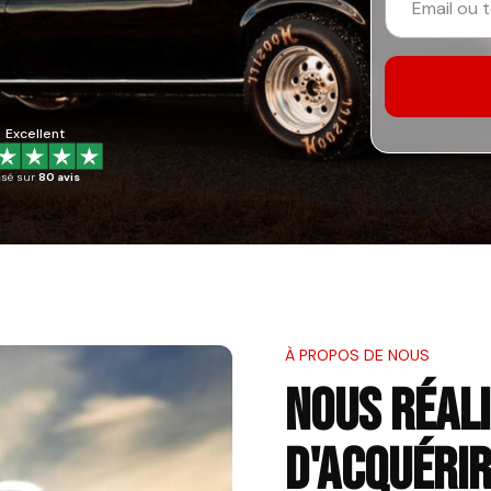
Excellent
asé sur
80 avis
À PROPOS DE NOUS
NOUS RÉAL
D'ACQUÉRI