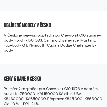
Oblíbené modely v Česko
V Česko je nejvyšší poptávka po Chevrolet C10 square-
body, Ford F-150 OBS, Camaro 2. generace, Mustang
Fox-body GT, Plymouth 'Cuda a Dodge Challenger E-
body.
Ceny & daně v Česko
Průměrný rozpočet pro Chevrolet C10 1976 v dobrém
stavu: Kč750.000–Kč1.150.000 Kč all-in. USA:
Kč430.000–Kč650.000. Přeprava: Kč45.000–Kč65.000.
Clo: 10 % + DPH 21 %.