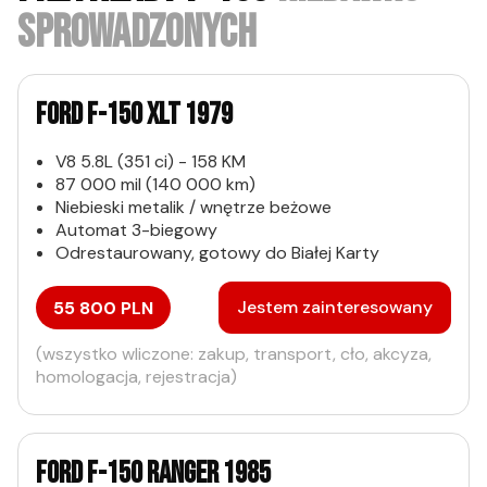
SPROWADZONYCH
FORD F-150 XLT 1979
V8 5.8L (351 ci) - 158 KM
87 000 mil (140 000 km)
Niebieski metalik / wnętrze beżowe
Automat 3-biegowy
Odrestaurowany, gotowy do Białej Karty
Jestem zainteresowany
55 800 PLN
(wszystko wliczone: zakup, transport, cło, akcyza,
homologacja, rejestracja)
FORD F-150 RANGER 1985