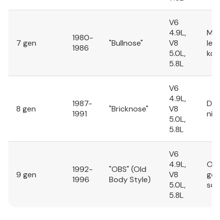
V6
4.9L,
Mod
1980-
7 gen
"Bullnose"
V8
lep
1986
5.0L,
kom
5.8L
V6
4.9L,
1987-
Des
8 gen
"Bricknose"
V8
1991
nie
5.0L,
5.8L
V6
4.9L,
Ost
1992-
"OBS" (Old
9 gen
V8
gen
1996
Body Style)
5.0L,
sch
5.8L