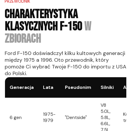
PRZEWODNIK
CHARAKTERYSTYKA
KLASYCZNYCH F-150
W
ZBIORACH
Ford F-150 doświadczył kilku kultowych generacji
między 1975 a 1996. Oto przewodnik, który
pomoże Ci wybrać Twoje F-150 do importu z USA
do Polski.
Generacja
Lata
Pseudonim
Silniki
At
V8
5.0L,
1975-
Kul
6 gen
"Dentside"
5.8L,
1979
trw
6.6L,
7.5L