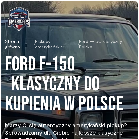
Strona
Pickupy
Ford F-150 klasyczny
›
›
główna
amerykańskie
Polska
FORD F-150
KLASYCZNY DO
KUPIENIA W POLSCE
Marzy Ci się autentyczny amerykański pickup?
Sprowadzamy dla Ciebie najlepsze klasyczne