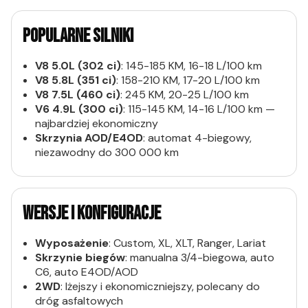
POPULARNE SILNIKI
V8 5.0L (302 ci)
: 145-185 KM, 16-18 L/100 km
V8 5.8L (351 ci)
: 158-210 KM, 17-20 L/100 km
V8 7.5L (460 ci)
: 245 KM, 20-25 L/100 km
V6 4.9L (300 ci)
: 115-145 KM, 14-16 L/100 km —
najbardziej ekonomiczny
Skrzynia AOD/E4OD
: automat 4-biegowy,
niezawodny do 300 000 km
WERSJE I KONFIGURACJE
Wyposażenie
: Custom, XL, XLT, Ranger, Lariat
Skrzynie biegów
: manualna 3/4-biegowa, auto
C6, auto E4OD/AOD
2WD
: lżejszy i ekonomiczniejszy, polecany do
dróg asfaltowych