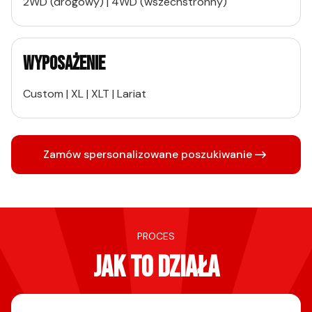
2WD (drogowy) | 4WD (wszechstronny)
WYPOSAŻENIE
Custom | XL | XLT | Lariat
Zamów spersonalizowane poszukiwanie
PROCES
JAK TO DZIAŁA