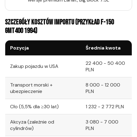
SZCZEGÓŁY KOSZTÓW IMPORTU (PRZYKŁAD F-150
GMT400 1994)
Pozycja
Średnia kwota
22 400 - 50 400
Zakup pojazdu w USA
PLN
Transport morski +
8 000 - 12 000
ubezpieczenie
PLN
Cło (5,5% dla ≥30 lat)
1 232 - 2 772 PLN
Akcyza (zależnie od
3 080 - 7 000
cylindrów)
PLN