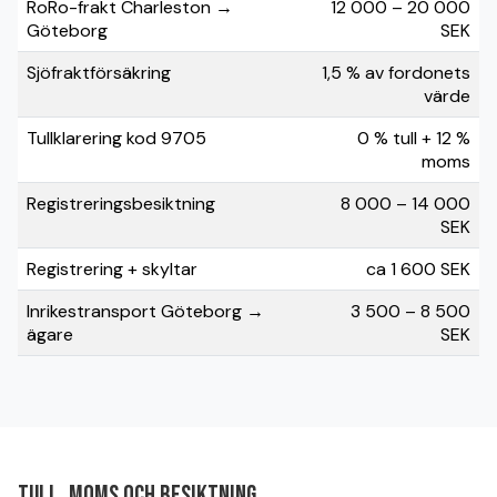
RoRo-frakt Charleston →
12 000 – 20 000
Göteborg
SEK
Sjöfraktförsäkring
1,5 % av fordonets
värde
Tullklarering kod 9705
0 % tull + 12 %
moms
Registreringsbesiktning
8 000 – 14 000
SEK
Registrering + skyltar
ca 1 600 SEK
Inrikestransport Göteborg →
3 500 – 8 500
ägare
SEK
Tull, moms och besiktning