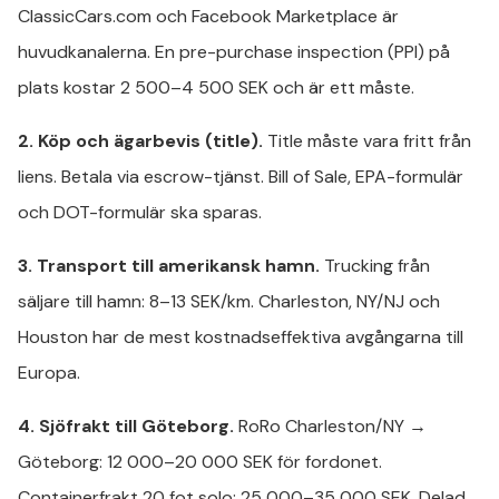
ClassicCars.com och Facebook Marketplace är
huvudkanalerna. En pre-purchase inspection (PPI) på
plats kostar 2 500–4 500 SEK och är ett måste.
2. Köp och ägarbevis (title).
Title måste vara fritt från
liens. Betala via escrow-tjänst. Bill of Sale, EPA-formulär
och DOT-formulär ska sparas.
3. Transport till amerikansk hamn.
Trucking från
säljare till hamn: 8–13 SEK/km. Charleston, NY/NJ och
Houston har de mest kostnadseffektiva avgångarna till
Europa.
4. Sjöfrakt till Göteborg.
RoRo Charleston/NY →
Göteborg: 12 000–20 000 SEK för fordonet.
Containerfrakt 20 fot solo: 25 000–35 000 SEK. Delad