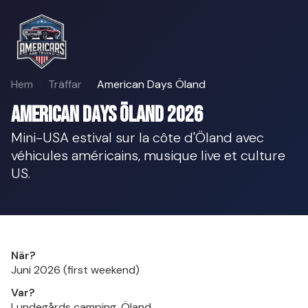
Hem
Träffar
American Days Öland
American Days Öland 2026
Mini-USA estival sur la côte d'Öland avec
véhicules américains, musique live et culture
US.
När?
Juni 2026 (first weekend)
Var?
Lundegårds camping, Öland