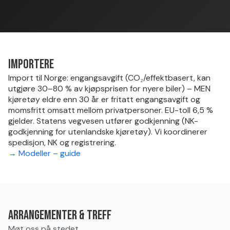
Importere
Import til Norge: engangsavgift (CO₂/effektbasert, kan
utgjøre 30–80 % av kjøpsprisen for nyere biler) – MEN
kjøretøy eldre enn 30 år er fritatt engangsavgift og
momsfritt omsatt mellom privatpersoner. EU-toll 6,5 %
gjelder. Statens vegvesen utfører godkjenning (NK-
godkjenning for utenlandske kjøretøy). Vi koordinerer
spedisjon, NK og registrering.
→ Modeller – guide
Arrangementer & treff
Møt oss på stedet