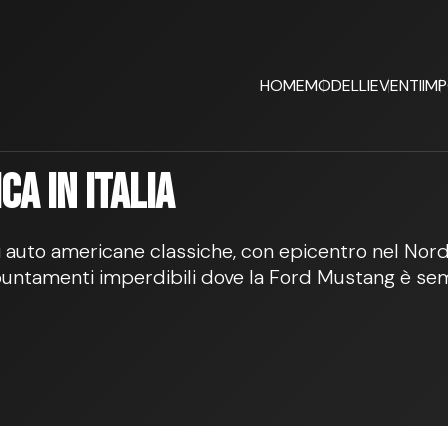
HOME
MODELLI
EVENTI
IM
a in Italia
i auto americane classiche, con epicentro nel Nord I
untamenti imperdibili dove la Ford Mustang è se