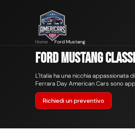
Home
Ford Mustang
Ford Mustang classic
L'Italia ha una nicchia appassionata d
Ferrara Day American Cars sono app
Richiedi un preventivo