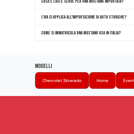
Cosa è l'ASI e serve per una Mustang importata?
L'IVA si applica all'importazione di auto storiche?
Come si immatricola una Mustang USA in Italia?
Modelli
Chevrolet Silverado
Home
Event