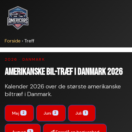
Forside
›
Treff
2026 · DANMARK
Amerikanske bil-træf i Danmark 2026
Kalender 2026 over de største amerikanske
biltræf i Danmark.
Maj
Juni
Juli
2
2
1
August
Foreslå en begivenhed
3