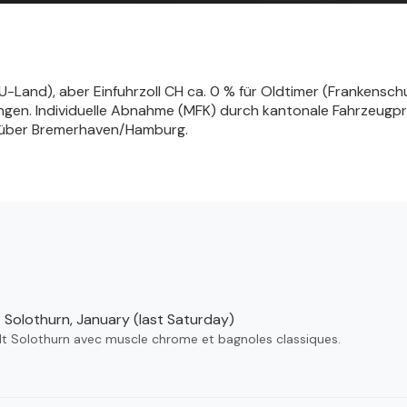
EU-Land), aber Einfuhrzoll CH ca. 0 % für Oldtimer (Frankensc
ungen. Individuelle Abnahme (MFK) durch kantonale Fahrzeugprü
l über Bremerhaven/Hamburg.
Solothurn, January (last Saturday)
lt Solothurn avec muscle chrome et bagnoles classiques.