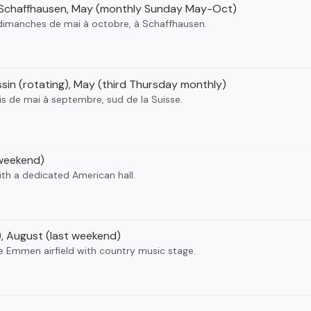
chaffhausen, May (monthly Sunday May-Oct)
 dimanches de mai à octobre, à Schaffhausen.
sin (rotating), May (third Thursday monthly)
s de mai à septembre, sud de la Suisse.
 weekend)
ith a dedicated American hall.
 August (last weekend)
e Emmen airfield with country music stage.