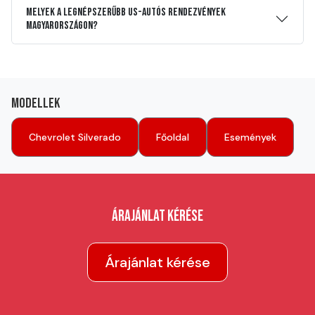
Melyek a legnépszerűbb US-autós rendezvények
Magyarországon?
Modellek
Chevrolet Silverado
Főoldal
Események
Árajánlat kérése
Árajánlat kérése