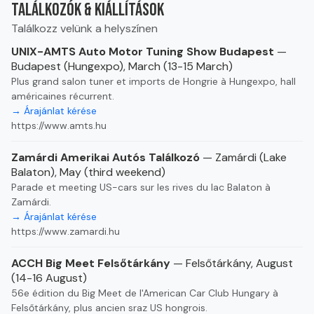
Találkozók & kiállítások
Találkozz velünk a helyszínen
UNIX-AMTS Auto Motor Tuning Show Budapest
—
Budapest (Hungexpo), March (13-15 March)
Plus grand salon tuner et imports de Hongrie à Hungexpo, hall
américaines récurrent.
→ Árajánlat kérése
https://www.amts.hu
Zamárdi Amerikai Autós Találkozó
— Zamárdi (Lake
Balaton), May (third weekend)
Parade et meeting US-cars sur les rives du lac Balaton à
Zamárdi.
→ Árajánlat kérése
https://www.zamardi.hu
ACCH Big Meet Felsőtárkány
— Felsőtárkány, August
(14-16 August)
56e édition du Big Meet de l'American Car Club Hungary à
Felsőtárkány, plus ancien sraz US hongrois.