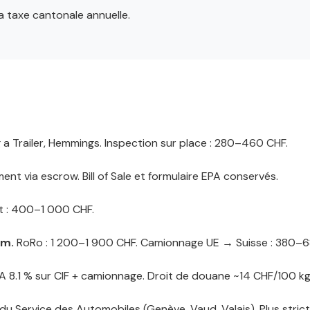
la taxe cantonale annuelle.
 a Trailer, Hemmings. Inspection sur place : 280–460 CHF.
ment via escrow. Bill of Sale et formulaire EPA conservés.
 : 400–1 000 CHF.
am.
RoRo : 1 200–1 900 CHF. Camionnage UE → Suisse : 380–6
 8.1 % sur CIF + camionnage. Droit de douane ~14 CHF/100 kg
u Service des Automobiles (Genève, Vaud, Valais). Plus stric